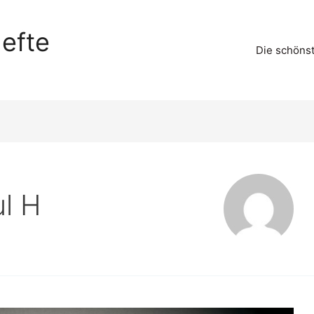
efte
Die schöns
l H