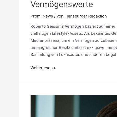
Vermögenswerte
Promi News
/ Von
Flensburger Redaktion
Roberto Geissinis Vermögen basiert auf eine
vielfältigen Lifestyle-Assets. Als bekanntes G
Medienpräsenz, um ein Vermögen aufzubauen, d
umfangreicher Besitz umfasst exklusive Immo
Sammlung von Luxusautos und anderen begeh
Roberto
Weiterlesen »
Geissini
Vermögen
»
Lifestyle
und
Vermögenswerte