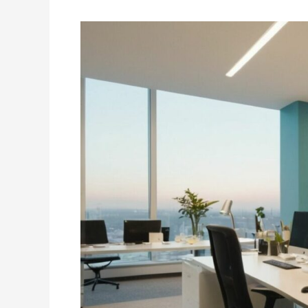
»
Einblick
in
die
Finanzwelt